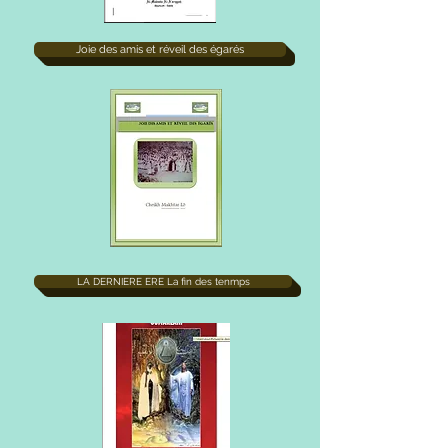
Joie des amis et réveil des égarés
LA DERNIERE ERE La fin des tenmps