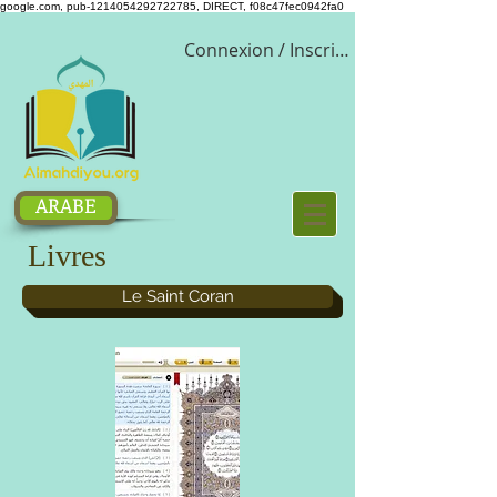
google.com, pub-1214054292722785, DIRECT, f08c47fec0942fa0
Connexion / Inscription
ARABE
Livres
Le Saint Coran