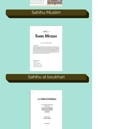
Sahihu Muslim
Sahihu al boukhari