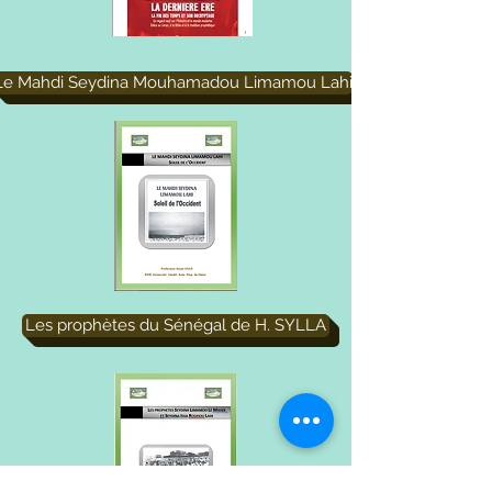
Le Mahdi Seydina Mouhamadou Limamou Lahi
Les prophètes du Sénégal de H. SYLLA