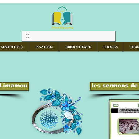
 MAHDI (PSL)
ISSA (PSL)
BIBLIOTHEQUE
POESIES
LIEU
a Limamou
les sermons de