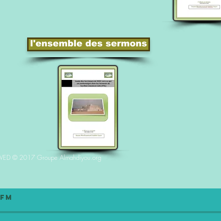
l'ensemble des sermons
RVED
©
2017 Groupe Almahdiyou.org
 FM