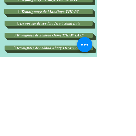
 Témoignage de Mandiaye THIAW
 Le voyage de seydina Issa à Saint Luis
 Témoignage de Sokhna Oumy THIAW LAYE
 Témoignage de Sokhna Khary THIAW LAYE
 Témoignage sur Baye Momadou SOW
 Témoignage de Baye Samba LAYE
 Témoignage de Baye Libasse Wade
 Témoignage de Bay Libasse Mboupea FALL
Serigne Mbaye Sy Mansour
Témoignage de Baye Dame
Histoire de Mame Thierno laye Thiome