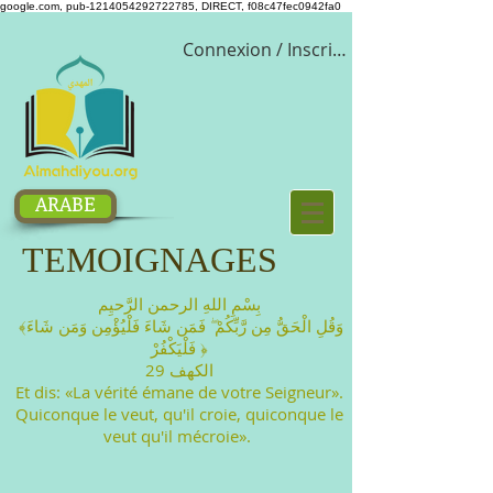
google.com, pub-1214054292722785, DIRECT, f08c47fec0942fa0
Connexion / Inscription
ARABE
TEMOIGNAGES
بِسْمِ اللهِ الرحمن الرَّحيِم
﴾وَقُلِ الْحَقُّ مِن رَّبِّكُمْ ۖ فَمَن شَاءَ فَلْيُؤْمِن وَمَن شَاءَ
فَلْيَكْفُرْ ﴿
الكهف 29
Et dis: «La vérité émane de votre Seigneur».
Quiconque le veut, qu'il croie, quiconque le
veut qu'il mécroie».