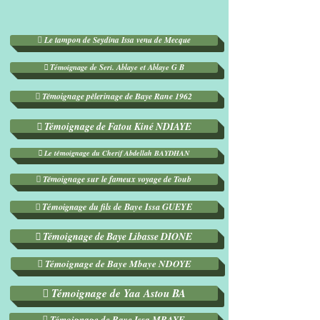
 Le tampon de Seydina Issa venu de Mecque
 Témoignage de Seri. Ablaye et Ablaye G B
 Témoignage pèlerinage de Baye Rane 1962
 Témoignage de Fatou Kiné NDIAYE
 Le témoignage du Cherif Abdellah BAYDHAN
 Témoignage sur le fameux voyage de Toub
 Témoignage du fils de Baye Issa GUEYE
 Témoignage de Baye Libasse DIONE
 Témoignage de Baye Mbaye NDOYE
 Témoignage de Yaa Astou BA
 Témoignage de Baye Issa MBAYE