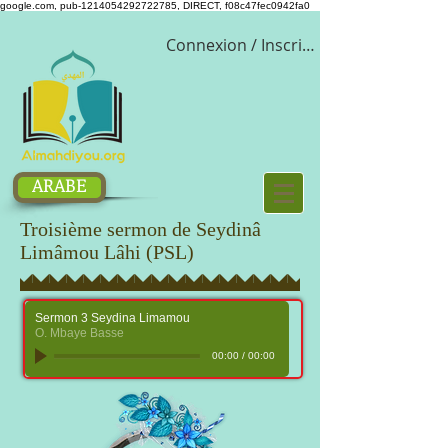
google.com, pub-1214054292722785, DIRECT, f08c47fec0942fa0
Connexion / Inscription
ARABE
Troisième sermon de Seydinâ
Limâmou Lâhi (PSL)
Sermon 3 Seydina Limamou
O. Mbaye Basse
00:00
/
00:00