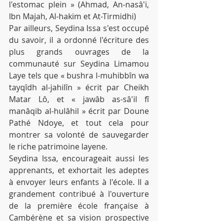
l'estomac plein » (Ahmad, An-nasâ'i, 
Ibn Majah, Al-hakim et At-Tirmidhi)
Par ailleurs, Seydina Issa s'est occupé 
du savoir, il a ordonné l'écriture des 
plus grands ouvrages de la 
communauté sur Seydina Limamou 
Laye tels que « bushra l-muhibbîn wa 
tayqîdh al-jahilîn » écrit par Cheikh 
Matar Lô, et « jawâb as-sâ'il fî 
manâqib al-hulâhil » écrit par Doune 
Pathé Ndoye, et tout cela pour 
montrer sa volonté de sauvegarder 
le riche patrimoine layene.
Seydina Issa, encourageait aussi les 
apprenants, et exhortait les adeptes 
à envoyer leurs enfants à l'école. Il a 
grandement contribué à l'ouverture 
de la première école française à 
Cambérène et sa vision prospective 