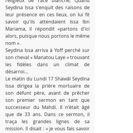
religieux de race blanche, Quand 
Seydina Issa s'enquit des raisons de 
leur présence en ces lieux, on lui fit 
savoir qu'ils attendaient Issa Ibn 
Mariama, il répondit «partons d'ici 
alors, puisque nous portons le même 
nom ».
Seydina Issa arriva à Yoff perché sur 
son cheval « Manatou Laye » trouvant 
les fidèles dans un climat de 
désarroi…
Le matin du Lundi 17 Shawâl Seydina 
Issa dirigea la prière mortuaire de 
son défunt père, avant de prêcher 
son premier sermon en tant que 
successeur du Mahdi. Il n'était âgé 
que de 33 ans. Dans ce sermon, il 
traça les grandes lignes de sa 
mission. Il disait : « je vous fais savoir 