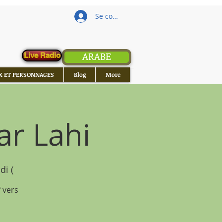
Se connecter
ARABE
Live Radio
X ET PERSONNAGES
Blog
More
ar Lahi
i (
 vers