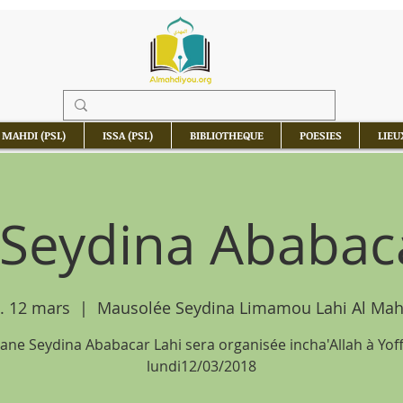
 MAHDI (PSL)
ISSA (PSL)
BIBLIOTHEQUE
POESIES
LIEU
Seydina Ababac
. 12 mars
  |  
Mausolée Seydina Limamou Lahi Al Mahd
iane Seydina Ababacar Lahi sera organisée incha'Allah à Yoff
lundi12/03/2018