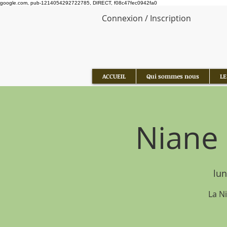
google.com, pub-1214054292722785, DIRECT, f08c47fec0942fa0
Connexion / Inscription
ACCUEIL
Qui sommes nous
LE
Niane 
lun
La N