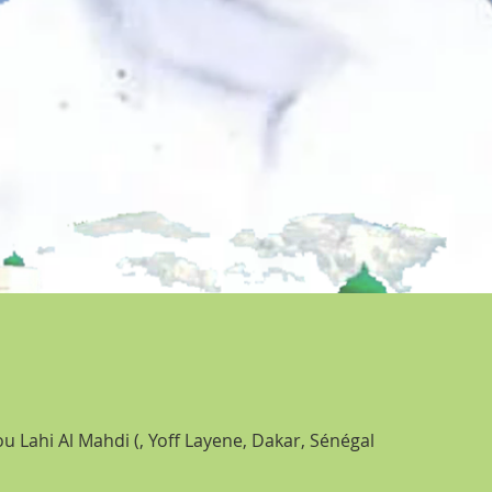
Lahi Al Mahdi (, Yoff Layene, Dakar, Sénégal