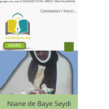
google.com, pub-1214054292722785, DIRECT, f08c47fec0942fa0
Connexion / Inscription
ARABE
Niane de Baye Seydi