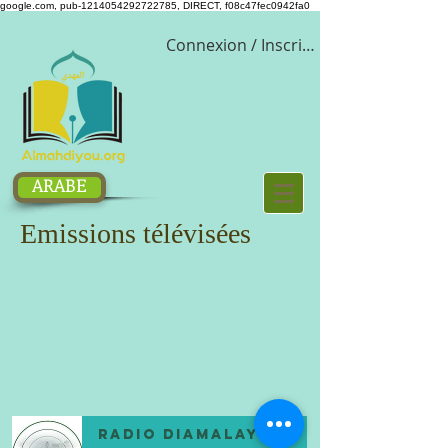
google.com, pub-1214054292722785, DIRECT, f08c47fec0942fa0
Connexion / Inscription
ARABE
Emissions télévisées
Radio DIAMALAYE FM