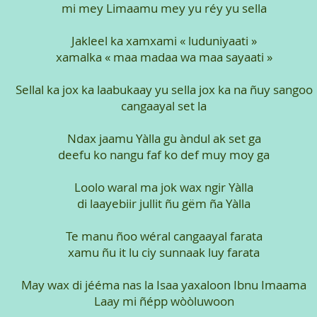
mi mey Limaamu mey yu réy yu sella
Jakleel ka xamxami « luduniyaati »
xamalka « maa madaa wa maa sayaati »
Sellal ka jox ka laabukaay yu sella jox ka na ñuy sangoo
cangaayal set la
Ndax jaamu Yàlla gu àndul ak set ga
deefu ko nangu faf ko def muy moy ga
Loolo waral ma jok wax ngir Yàlla
di laayebiir jullit ñu gëm ña Yàlla
Te manu ñoo wéral cangaayal farata
xamu ñu it lu ciy sunnaak luy farata
May wax di jééma nas la Isaa yaxaloon Ibnu Imaama
Laay mi ñépp wòòluwoon