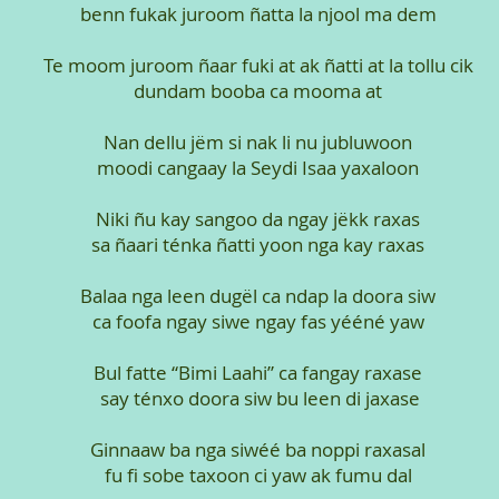
benn fukak juroom ñatta la njool ma dem
Te moom juroom ñaar fuki at ak ñatti at la tollu cik
dundam booba ca mooma at
Nan dellu jëm si nak li nu jubluwoon
moodi cangaay la Seydi Isaa yaxaloon
Niki ñu kay sangoo da ngay jëkk raxas
sa ñaari ténka ñatti yoon nga kay raxas
Balaa nga leen dugël ca ndap la doora siw
ca foofa ngay siwe ngay fas yééné yaw
Bul fatte “Bimi Laahi” ca fangay raxase
say ténxo doora siw bu leen di jaxase
Ginnaaw ba nga siwéé ba noppi raxasal
fu fi sobe taxoon ci yaw ak fumu dal