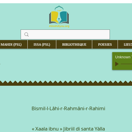
 MAHDI (PSL)
ISSA (PSL)
BIBLIOTHEQUE
POESIES
LIEU
Unknown 
a
Bismil-l-Lâhi-r-Rahmâni-r-Rahimi
« Xaala ibnu » Jibriil di santa Yàlla