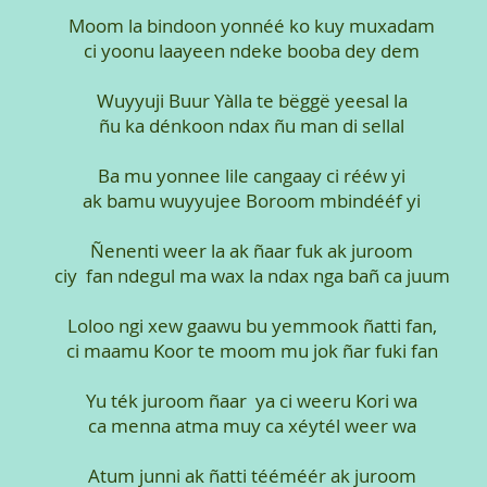
Moom la bindoon yonnéé ko kuy muxadam
ci yoonu laayeen ndeke booba dey dem
Wuyyuji Buur Yàlla te bëggë yeesal la
ñu ka dénkoon ndax ñu man di sellal
Ba mu yonnee lile cangaay ci rééw yi
ak bamu wuyyujee Boroom mbindééf yi
Ñenenti weer la ak ñaar fuk ak juroom
ciy fan ndegul ma wax la ndax nga bañ ca juum
Loloo ngi xew gaawu bu yemmook ñatti fan,
ci maamu Koor te moom mu jok ñar fuki fan
Yu ték juroom ñaar ya ci weeru Kori wa
ca menna atma muy ca xéytél weer wa
Atum junni ak ñatti tééméér ak juroom