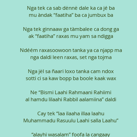
Nga tek ca sab dënnë dale ka ca jé ba
mu àndak “faatiha” ba ca jumbux ba
Nga tek ginnaaw ga tàmbalee ca dong ga
ak “faatiha” raxas mu yam sa ndigga
Ndéém raxasoowoon tanka ya ca njapp ma
nga daldi leen raxas, set nga tojma
Nga jël sa ñaari loxo tanka cam ndox
sotti ci sa kaw bopp ba boole kaak wax
Ne “Bismi Laahi Rahmaani Rahiimi
al hamdu lilaahi Rabbil aalamiina” daldi
Cay tek “laa ilaaha illaa laahu
Muhammadu Rasuulu Laahi salla Laahu”
“alayhi wasalam” foofa la cangaay