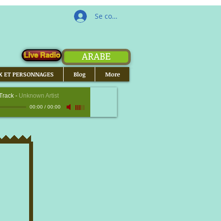
Se connecter
ARABE
Live Radio
X ET PERSONNAGES
Blog
More
Track
-
Unknown Artist
00:00
/
00:00