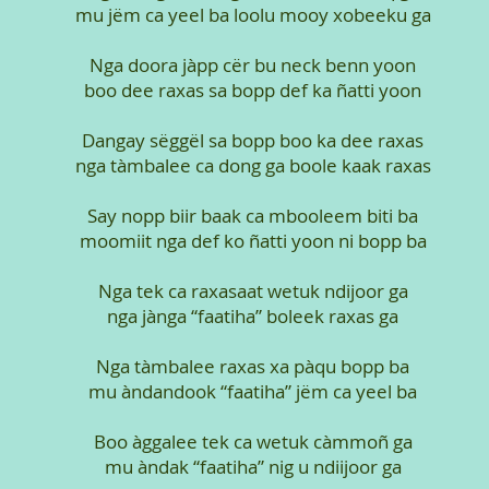
mu jëm ca yeel ba loolu mooy xobeeku ga
Nga doora jàpp cër bu neck benn yoon
boo dee raxas sa bopp def ka ñatti yoon
Dangay sëggël sa bopp boo ka dee raxas
nga tàmbalee ca dong ga boole kaak raxas
Say nopp biir baak ca mbooleem biti ba
moomiit nga def ko ñatti yoon ni bopp ba
Nga tek ca raxasaat wetuk ndijoor ga
nga jànga “faatiha” boleek raxas ga
Nga tàmbalee raxas xa pàqu bopp ba
mu àndandook “faatiha” jëm ca yeel ba
Boo àggalee tek ca wetuk càmmoñ ga
mu àndak “faatiha” nig u ndiijoor ga