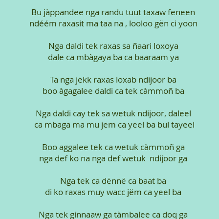
Bu jàppandee nga randu tuut taxaw feneen
ndéém raxasit ma taa na , looloo gën ci yoon
Nga daldi tek raxas sa ñaari loxoya
dale ca mbàgaya ba ca baaraam ya
Ta nga jëkk raxas loxab ndijoor ba
boo àgagalee daldi ca tek càmmoñ ba
Nga daldi cay tek sa wetuk ndijoor, daleel
ca mbaga ma mu jëm ca yeel ba bul tayeel
Boo aggalee tek ca wetuk càmmoñ ga
nga def ko na nga def wetuk ndijoor ga
Nga tek ca dënnë ca baat ba
di ko raxas muy wacc jëm ca yeel ba
Nga tek ginnaaw ga tàmbalee ca doq ga