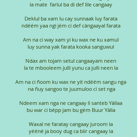
la mate
farlul ba di def lile cangaay
Deklul ba xam lu cay sunnaak luy farata
ndéém yaa ngi jëm ci def càngaayal farata
Am na ci way xam yi ku wax ne ku xamul
luy sunna yak farata kooka sanguwul
Ndax am tojam setul cangaayam neen
la te mbooleem julli yunu ca julli neen la
Am na ci ñoom ku wax ne yit ndéém sangu nga
na ñuy sangoo te juumuloo ci set nga
Ndeem xam nga ne cangaay li santeb Yàllaa
bu war ci bépp jam bu gëm Buur Yàlla
Waxal ne faratay cangaay juroom la
yééné ja booy dug ca biir cangaay la