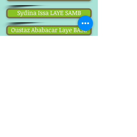
Sydina Issa LAYE SAMB
Oustaz Ababacar Laye BASE
Mame Libasse ibn Baye Momadou L
recueil de poémes de baye sakhir
Rane DIA
Nuurun alaa nuur
2 nouveaux Album "Wayu makñi"
Radio DIAMALAYE FM