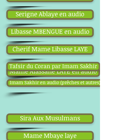
Serigne Ablaye en audio
Libasse MBENGUE en audio
Cherif Mame Libasse LAYE
Tafsir du Coran par Imam Sakhir
Mame Alassane LAYE en audio
Imam Sakhir en audio (prêches et autres)
Sira Aux Musulmans
Mame Mbaye laye