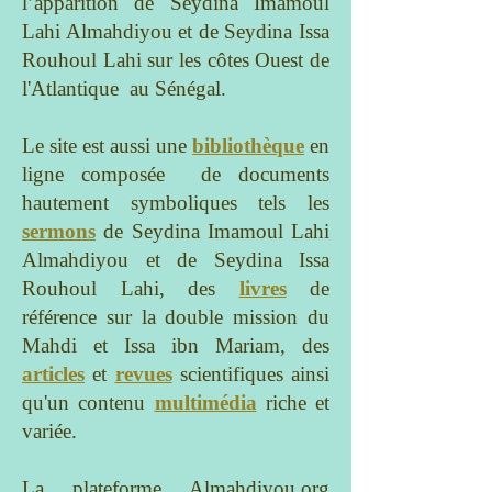
l’apparition de Seydina Imamoul
Lahi Almahdiyou et de Seydina Issa
Rouhoul Lahi sur les côtes Ouest de
l'Atlantique au Sénég
al.
Le site est aussi une
bibliothèque
en
ligne composée de documents
hautement symboliques tels les
sermons
de Seydina Imamoul Lahi
Almahdiyou et de Seydina Issa
Rouhoul Lahi, des
livres
de
référence sur la double mission du
Mahdi et Issa ibn Mariam, des
articles
et
revues
scientifiques ainsi
qu'un contenu
multimédia
riche et
variée.
La plateforme Almahdiyou.org