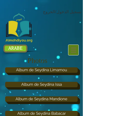
google.com, pub-1214054292722785, DIRECT, f08c47fec0942fa0
تسجيل الدخول/الخروج
ARABE
Photos
Album de Seydina Limamou
Album de Seydina Issa
Album de Seydina Mandione
Album de Seydina Babacar