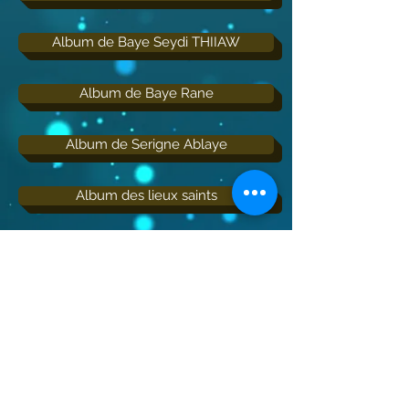
Album de Baye Seydi THIIAW
Album de Baye Rane
Album de Serigne Ablaye
Album des lieux saints
Album des gens d'Ahlou LAHI
Album de l'Ahlou baytir-Rassoul
Album de Cherif Ousseinou LAHI
Radio DIAMALAYE FM