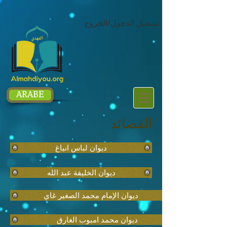
google.com, pub-1214054292722785, DIRECT, f08c47fec0942fa0
تسجيل الدخول/الخروج
ARABE
القصائد
ديوان لباس انياغ
ديوان الخليفة عبد الله
ديوان الإمام محمد الصغير غاي
ديوان محمد امبوب الغارق