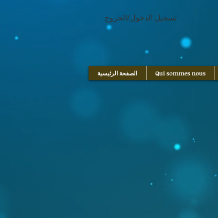
google.com, pub-1214054292722785, DIRECT, f08c47fec0942fa0
تسجيل الدخول/الخروج
Qui sommes nous
الصفحة الرئيسية