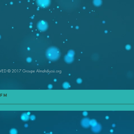
RVED
©
2017 Groupe Almahdiyou.org
 FM