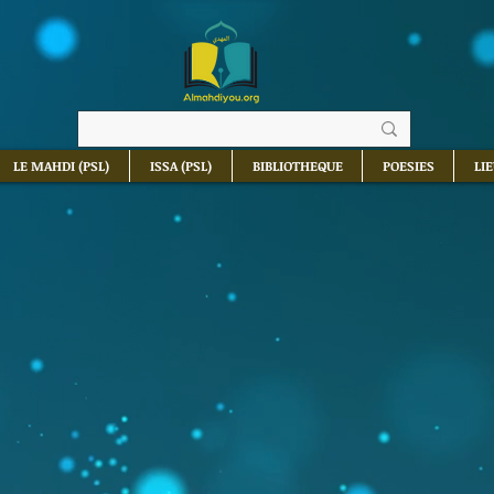
LE MAHDI (PSL)
ISSA (PSL)
BIBLIOTHEQUE
POESIES
LI