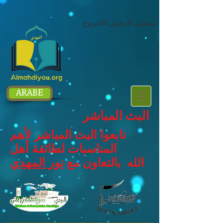
google.com, pub-1214054292722785, DIRECT, f08c47fec0942fa0
تسجيل الدخول/الخروج
ARABE
البث المباشر
تابعوا البث المباشر لأهم
المناسبات لطائفة أهل
الله بالتعاون مع
نور المهدي