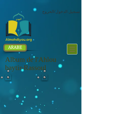
google.com, pub-1214054292722785, DIRECT, f08c47fec0942fa0
تسجيل الدخول/الخروج
ARABE
Album de l'Ahlou
baytir-Rassoul