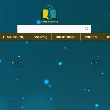
LE MAHDI (PSL)
ISSA (PSL)
BIBLIOTHEQUE
POESIES
LI
ne