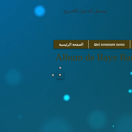
google.com, pub-1214054292722785, DIRECT, f08c47fec0942fa0
تسجيل الدخول/الخروج
Qui sommes nous
الصفحة الرئيسية
Album de Baye Ra