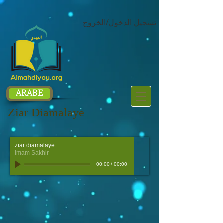
google.com, pub-1214054292722785, DIRECT, f08c47fec0942fa0
تسجيل الدخول/الخروج
ARABE
Ziar Diamalaye
ziar diamalaye
Imam Sakhir
00:00
/
00:00