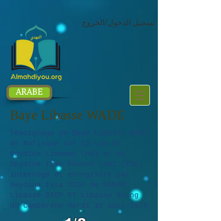
google.com, pub-1214054292722785, DIRECT, f08c47fec0942fa0
تسجيل الدخول/الخروج
ARABE
Baye Libasse WADE
Témoignage de Baye Libasse WADE
de Rufisque sur la vie de
Seydina Limamou LAHI et de
Seydina Issa Rouhou LAHI (PSE)
interrogé et enregistré par
Seydina Issa DIOP de DAKAR,
Libasse DIOP ET Libasse Niang
de Cambaréne Mardi 15 aout 1978