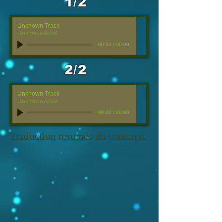
1/2
Unknown Track
Unknown Artist
00:00
/
00:00
2/2
Unknown Track
Unknown Artist
00:00
/
00:00
Traduction resumée du contenue