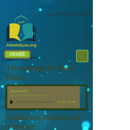
google.com, pub-1214054292722785, DIRECT, f08c47fec0942fa0
تسجيل الدخول/الخروج
ARABE
Témoignage de Baye
Dame
Baye dame
Groupe Almahdiyou.org
00:00
/
00:00
Traduction resumée du
contenue