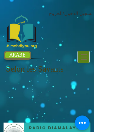
google.com, pub-1214054292722785, DIRECT, f08c47fec0942fa0
تسجيل الدخول/الخروج
ARABE
Selon les Savants
Radio DIAMALAYE FM