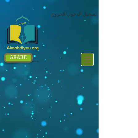
google.com, pub-1214054292722785, DIRECT, f08c47fec0942fa0
تسجيل الدخول/الخروج
ARABE