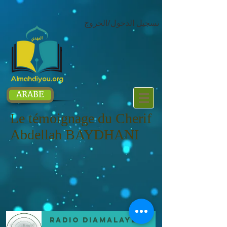
google.com, pub-1214054292722785, DIRECT, f08c47fec0942fa0
تسجيل الدخول/الخروج
ARABE
Le témoignage du Cherif
Abdellah BAYDHANI
Radio DIAMALAYE FM