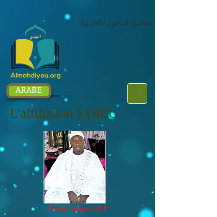
google.com, pub-1214054292722785, DIRECT, f08c47fec0942fa0
تسجيل الدخول/الخروج
ARABE
L'affiliation à DIEU
Cheikh Matar GAYE