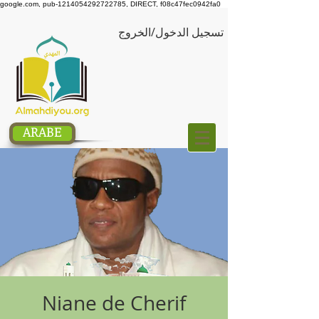
google.com, pub-1214054292722785, DIRECT, f08c47fec0942fa0
تسجيل الدخول/الخروج
ARABE
Niane de Cherif