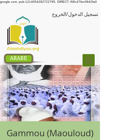
google.com, pub-1214054292722785, DIRECT, f08c47fec0942fa0
تسجيل الدخول/الخروج
ARABE
Gammou (Maouloud)