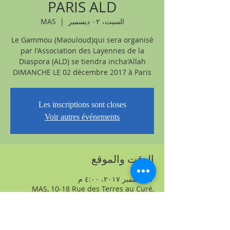
PARIS ALD
السبت، ٠٢ ديسمبر
  |  
MAS
Le Gammou (Maouloud)qui sera organisé
par l'Association des Layennes de la
Diaspora (ALD) se tiendra incha'Allah
DIMANCHE LE 02 décembre 2017 à Paris
Les inscriptions sont closes
Voir autres événements
الوقت والموقع
٠٢ ديسمبر ٢٠١٧، ٤:٠٠ م
MAS, 10-18 Rue des Terres au Curé,
75013 Paris, France