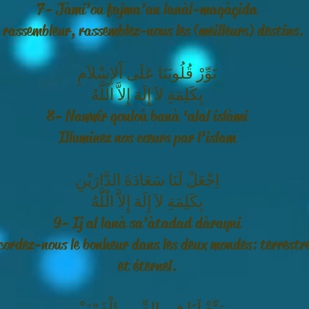
7- Jàmi’ou fajma’an lanàl-maqàçida
 rassembleur, rassemblez-nous les (meilleurs) destins.
نَوِّرْ قُلُوبَنَا عَلَى اْلإِسْلاَمِ
بِكَلِمَةِ لاَ إِلَهَ إِلاَّ الْلَّهُ
8- Nawwir qouloù banà ‘alal islàmi
Illuminez nos cœurs par l’islam
اِجْعَلْ لَنَا سَعَادَةَ الدَّارَيْنِ
بِكَلِمَةِ لاَ إِلَهَ إِلاَّ الْلَّهُ
9- Ij al lanà sa’àtadad dàrayni
cordez-nous le bonheur dans les deux mondes : terrestr
et éternel.
مَتِّعْ لَنَا فِي الدِّينِ بِالْفَوْزَيْنِ