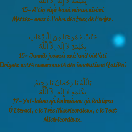
بِكَلِمَةِ لاَ إِلَهَ إِلاَّ الْلَّهُ
15- A’tiq riqà banà minan nîràni
Mettez- nous à l’abri des feux de l’enfer.
جَنِّبْ جُمُوعَنَا مِنَ الْبِدْعَاتِ
بِكَلِمَةِ لاَ إِلَهَ إِلاَّ الْلَّهُ
16- Jannib joumoù anà’anil bid’àti
Eloignez notre communauté des innovations (futiles)
بَالْلَّهُ يَا رَحْمَانُ يَا رَحِيمُ
بِكَلِمَةِ لاَ إِلَهَ إِلاَّ الْلَّهُ
17- Yal-lahou yà Rahmànou yà Rahîmou
Ô Eternel, ô le Très Miséricordieux, ô le Tout
Miséricordieux.