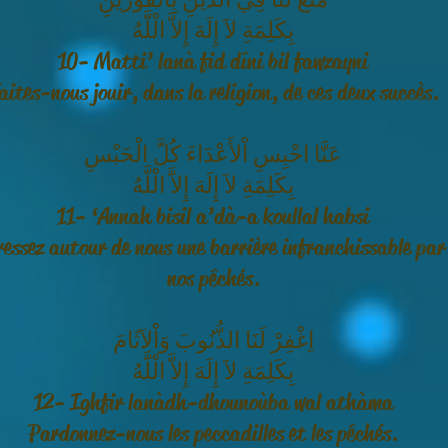
بِكَلِمَةِ لاَ إِلَهَ إِلاَّ الْلَّهُ
10- Matti’ lanà fid dîni bil fawzayni
aites-nous jouir, dans la religion, de ces deux succès.
عَنَّا احْبِسِ اْلأَعْدَاءَ كُلَّ الْحَبْسِ
بِكَلِمَةِ لاَ إِلَهَ إِلاَّ الْلَّهُ
11- ‘Annah bisil a’dà-a koullal habsi
essez autour de nous une barrière infranchissable par
nos pêchés.
اِغْفِرْ لَنَا الذُّنُوبَ وَاْلآثَامَ
بِكَلِمَةِ لاَ إِلَهَ إِلاَّ الْلَّهُ
12- Ighfir lanàdh-dhounoùba wal athàma
Pardonnez-nous les peccadilles et les pêchés.