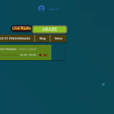
تسجيل الدخول
ARABE
Live Radio
EUX ET PERSONNAGES
Blog
More
oul Khalass
-
Imam Sakhir
00:00
/
00:00