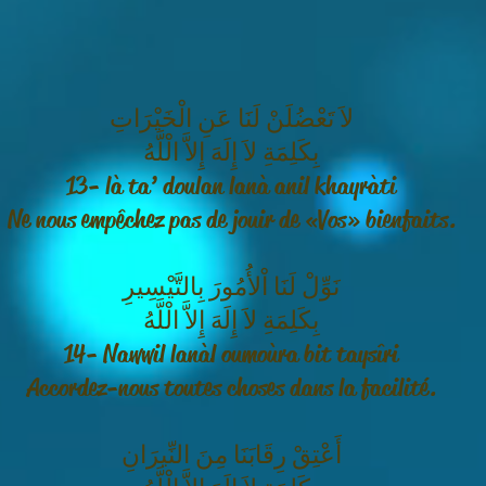
لاَ تَعْضُلَنْ لَنَا عَنِ الْخَيْرَاتِ
بِكَلِمَةِ لاَ إِلَهَ إِلاَّ الْلَّهُ
13- là ta’ doulan lanà anil khayràti
Ne nous empêchez pas de jouir de « Vos » bienfaits.
نَوِّلْ لَنَا اْلأُمُورَ بِالتَّيْسِيرِ
بِكَلِمَةِ لاَ إِلَهَ إِلاَّ الْلَّهُ
14- Nawwil lanàl oumoùra bit taysîri
Accordez-nous toutes choses dans la facilité.
أَعْتِقْ رِقَابَنَا مِنَ النِّيرَانِ