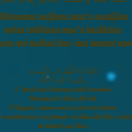
Allahumma nadjinaa maa’a naadjiina
walaa tuhliknaa maa’a haalikiina
anaa wal mulkad daa-ima imamal murs
اِفْتَحْ لَنَا اَللَّهُمَّ بَابَ الْبُشْرَى
بِكَلِمَةِ لاَ إِلَهَ إِلاَّ الْلَّهُ
1- iftah lanàl lahouma babàl bouschrà
Bikalimati là ilàha illal làh
Ô Seigneur, ouvrez-nous la porte du bonheur
r considération à la formule « là ilàha illal làh » (poin
de divinité que Dieu)