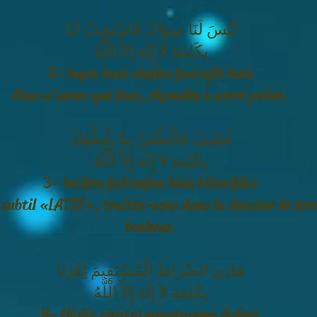
لَيْسَ لَنَا سِوَاكَ فَاسْتَجِبْ لَنَا
بِكَلِمَةِ لاَ إِلَهَ إِلاَّ الْلَّهُ
2- laysa lanà siwàka fastajib lanà
Nous n’avons que Vous, répondez à notre prière.
لَطِيفُ فَالْطُفَنْ بِنَا بِلُطْفِكَ
بِكَلِمَةِ لاَ إِلَهَ إِلاَّ الْلَّهُ
3- latîfou faltoufan binà biloutfika
e subtil « LATIF », traitez-nous dans la douceur de vot
bonheur.
هَادِي الصِّرَاطَ الْمُسْتَقِيمَ اِهْدِنَا
بِكَلِمَةِ لاَ إِلَهَ إِلاَّ الْلَّهُ
4- Hàdiç çiràtal moustaqima ihdinà