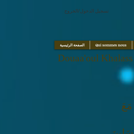
google.com, pub-1214054292722785, DIRECT, f08c47fec0942fa0
تسجيل الدخول/الخروج
Qui sommes nous
الصفحة الرئيسية
Douaa'oul Khalass
 مَعَ