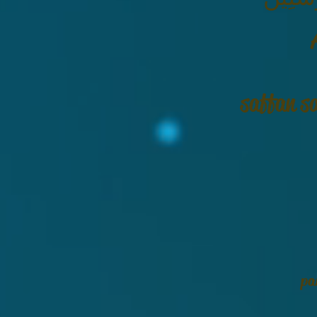
saffan s
pa