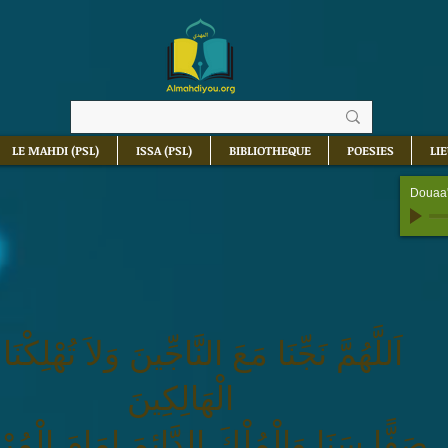
LE MAHDI (PSL)
ISSA (PSL)
BIBLIOTHEQUE
POESIES
LI
Douaa'
اَللَّهُمَّ نَجِّنَا مَعَ النَّاجِّينَ وَلاَ تُهْلِكْنَا
الْهَالِكِينَ
صَفًّا سَنَا وَالْمُلْكَ الدَّائِمَ إِمَامَ الْمُرْسَلِينَ.