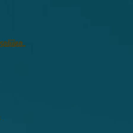
aliina.
t