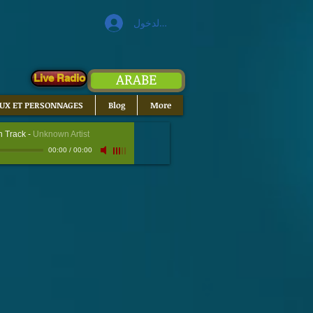
تسجيل الدخول
ARABE
Live Radio
EUX ET PERSONNAGES
Blog
More
 Track
-
Unknown Artist
00:00
/
00:00