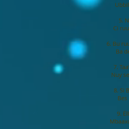
Ubbi
5. N
Ci ru
6. Bu r
Ba d
7. Ta
Nuy se
8. Si
Bes 
9. Ë
Mbaaxu