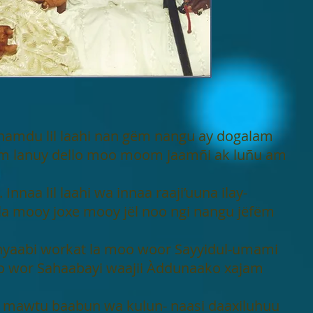
 hamdu lil laahi nan gëm nangu ay dogalam
m lanuy dello moo moom jaamñi ak luñu am
. Innaa lil laahi wa innaa raaji’uuna ilay-
lla mooy joxe mooy jël noo ngi nangu jëfëm
nyaabi workat la moo woor Sayyidul-umami
 wor Sahaabayi waajii Àddunaako xajam
l mawtu baabun wa kulun- naasi daaxiluhuu