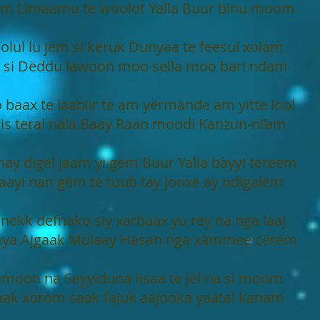
 Limaamu te woolot Yalla Buur binu moom
oolul lu jëm si këruk Dunyaa te feesul xolam
 si Dëddu lawoon moo sella moo bari ndam
 baax te laabiir te am yërmànde am yitte lool
is teral nala Baay Raan moodi Kanzun-ni’am
nay digël jaam yi gëm Buur Yalla bàyyi tereem
aayi nan gëm te tuub tay jooxe ay ndigalëm
 nekk defnako siy xarbaax yu rëy na nga laaj
ya Ajgaak Mulaay Hasan nga xàmmee cërëm
amoon na Seyyiduna Iisaa te jël na si moom
ak xorom saak fajuk aajooka yaatal kanam