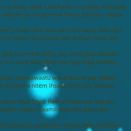
on na Baay Seydi Cëw fonkon na Baay Abdulaay
 rakkam ya Husëynook ñoom Bashiiru rakam
 def lu baax diko wax xamul lu ñaaw duko def
 na mecce ba daawul wër di ñaan lumu am
 jooy ku melnii dafay yay nanla jooy Abadan
l sun xol yi Baay Raan tax nga ñepp wedam
akaas- samaawaatu wal arduuna yaa ’ajaban
n bi jooyna nitëm Ihsaan bi bi jooy xaritam
y Buur fayal Seydi Raan Firdawsi ak lufa am
kalko xurba Imaamil-laahi bes banu jëm
tël njaboot gi palaasam maynu Baay Abdulaay