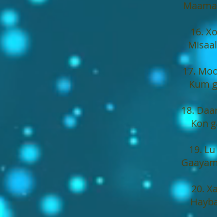
Maamam
16. X
Misaal
17. Moo
Kum g
18. Daa
Kon g
19. Lu
Gaayam
20. X
Hayba