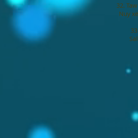
32. Taw
Nuy xë
33
Sal