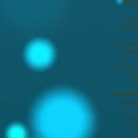
Mu w
27. 
Cëy d
28. Sa 
Ludul
29. Yaa
A
30. Na B
Fal-l
31. 
Te