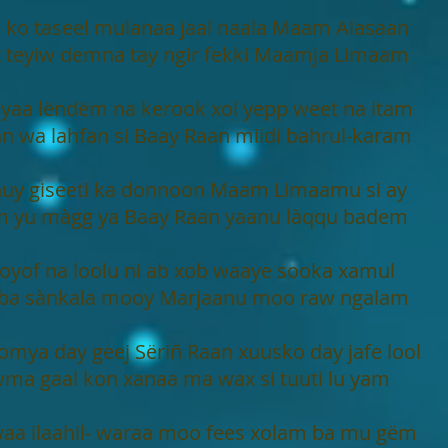
p ko taseel mulanaa jaal naala Maam Alasaan
 teyiw demna tay ngir fekki Maamja Limaam
yaa lëndëm na kerook xol yepp weet na itam
 wa lahfan si Baay Raan miidi bahrul-karam
nuy giseeti ka donnoon Maam Limaamu si ay
m yu màgg ya Baay Raan yaanu làqqu badem
oyof na loolu ni ab xob waaye sooka xamul
 ba sànkala mooy Marjaanu moo raw ngalam
oomya day geej Sëriñ Raan xuusko day jafe lool
wma gaal kon xanaa ma wax si tuuti lu yam
waa ilaahil- waraa moo fees xolam ba mu gëm