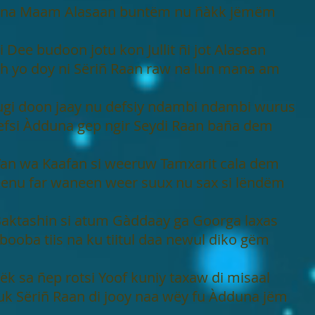
lna Maam Alasaan buntëm nu ñàkk jëmëm
i Dee budoon jotu kon Jullit ñi jot Alasaan
uh yo doy ni Sëriñ Raan raw na lun mana am
uugi doon jaay nu defsiy ndambi ndambi wurus
efsi Àdduna gep ngir Seydi Raan baña dem
a’an wa Kaafan si weeruw Tamxarit cala dem
enu far waneen weer suux nu sax si lëndëm
 Baktashin si atum Gàddaay ga Goorga laxas
booba tiis na ku tiitul daa newul diko gëm
llëk sa ñep rotsi Yoof kuniy taxaw di misaal
k Sëriñ Raan di jooy naa wëy fu Àdduna jëm