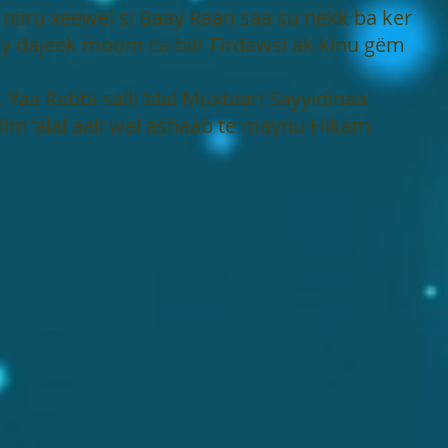
 niiru xeewël si Baay Raan saa su nekk ba ker
y dajeek moom ca biir Firdawsi ak kinu gëm
. Yaa Rabbi salli ’alal Muxtaari Sayyidinaa
lim ’alal aali wal ashaab te maynu Hikam