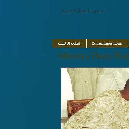
google.com, pub-1214054292722785, DIRECT, f08c47fec0942fa0
تسجيل الدخول/الخروج
Qui sommes nous
الصفحة الرئيسية
Marsiya Baay Ra