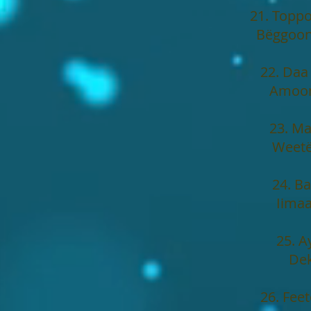
21. Topp
Bëggoon
22. Daa
Amoon
23. Ma
Weetë
24. B
Iimaa
25. A
Dek
26. Fee