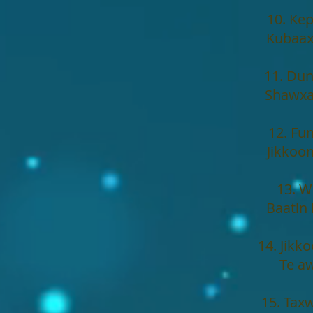
10. Ke
Kubaax
11. Dun
Shawxan
12. Fu
Jikkoo
13. W
Baatin
14. Jikk
Te a
15. Tax