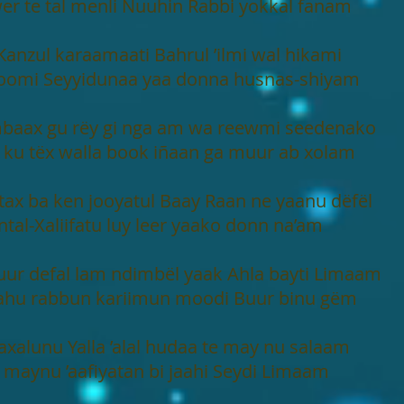
er te tal menli Nuuhin Rabbi yokkal fanam
Kanzul karaamaati Bahrul ’ilmi wal hikami
oomi Seyyidunaa yaa donna husnas-shiyam
mbaax gu rëy gi nga am wa reewmi seedenako
 ku tëx walla book iñaan ga muur ab xolam
 tax ba ken jooyatul Baay Raan ne yaanu dëfël
ntal-Xaliifatu luy leer yaako donn na’am
uur defal lam ndimbël yaak Ahla bayti Limaam
aahu rabbun kariimun moodi Buur binu gëm
Saxalunu Yalla ’alal hudaa te may nu salaam
 maynu ’aafiyatan bi jaahi Seydi Limaam