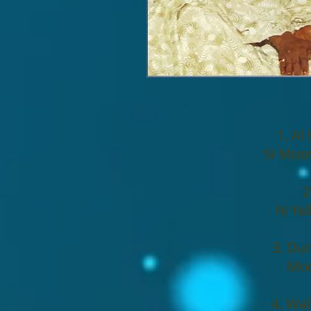
1. Al
Si Moo
2
hi Ya
3. Du
Moo
4. Wa