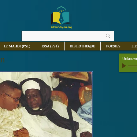
LE MAHDI (PSL)
ISSA (PSL)
BIBLIOTHEQUE
POESIES
LI
an
Unknown