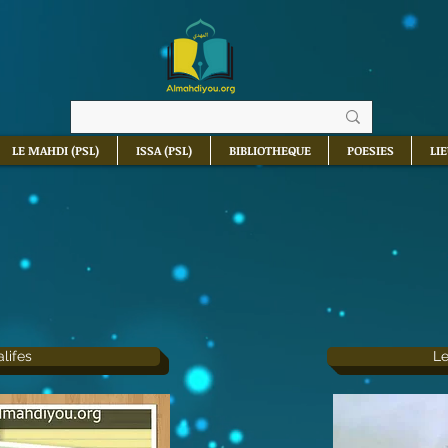
LE MAHDI (PSL)
ISSA (PSL)
BIBLIOTHEQUE
POESIES
LI
lifes
L