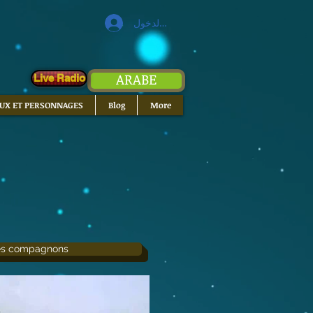
تسجيل الدخول
ARABE
Live Radio
EUX ET PERSONNAGES
Blog
More
es compagnons