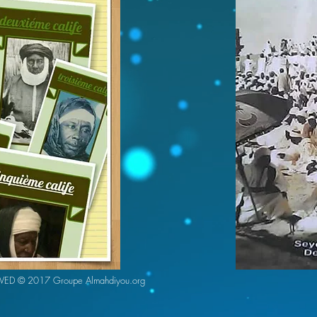
RVED
©
2017 Groupe Almahdiyou.org