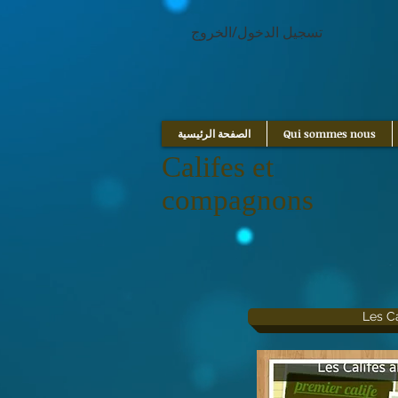
google.com, pub-1214054292722785, DIRECT, f08c47fec0942fa0
تسجيل الدخول/الخروج
Qui sommes nous
الصفحة الرئيسية
Califes et
compagnons
Les Ca