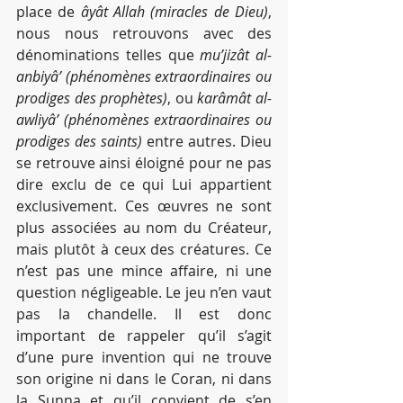
place de 
âyât Allah (miracles de Dieu)
, 
nous nous retrouvons avec des 
dénominations telles que 
mu’jizât al-
anbiyâ’ (phénomènes extraordinaires ou 
prodiges des prophètes)
, ou 
karâmât al-
awliyâ’ (phénomènes extraordinaires ou 
prodiges des saints)
 entre autres. Dieu 
se retrouve ainsi éloigné pour ne pas 
dire exclu de ce qui Lui appartient 
exclusivement. Ces œuvres ne sont 
plus associées au nom du Créateur, 
mais plutôt à ceux des créatures. Ce 
n’est pas une mince affaire, ni une 
question négligeable. Le jeu n’en vaut 
pas la chandelle. Il est donc 
important de rappeler qu’il s’agit 
d’une pure invention qui ne trouve 
son origine ni dans le Coran, ni dans 
la Sunna et qu’il convient de s’en 