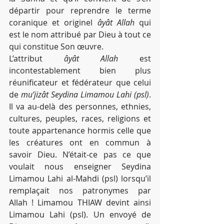
départir pour reprendre le terme 
coranique et originel 
âyât Allah
 qui 
est le nom attribué par Dieu à tout ce 
qui constitue Son œuvre.       
L’attribut 
âyât Allah
 est 
incontestablement bien plus 
réunificateur et fédérateur que celui 
de 
mu’jizât Seydina Limamou Lahi (psl)
. 
Il va au-delà des personnes, ethnies, 
cultures, peuples, races, religions et 
toute appartenance hormis celle que 
les créatures ont en commun à 
savoir Dieu. N’était-ce pas ce que 
voulait nous enseigner Seydina 
Limamou Lahi al-Mahdi (psl) lorsqu’il 
remplaçait nos patronymes par 
Allah ! Limamou THIAW devint ainsi 
Limamou Lahi (psl). Un envoyé de 