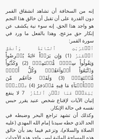
إنه من السخافة أن تشاهد انشقاق القمر 
دون القدرة على أن تقبل أن خالق هذا النجم 
هو واجد هذا الحق. إنه سوء نية يكشف عن 
إنكار حق مزعج. وهذا بالفعل ما ورد في 
سورة القمر:
ٱقۡتَرَبَتِ ٱلسَّاعَةُ وَٱنشَقَّ 
ٱلۡقَمَرُ (1) وَإِن يَرَوۡاْ ءَايَةٗ يُعۡرِضُواْ 
وَيَقُولُواْ سِحۡرٞ مُّسۡتَمِرّٞ (2) وَكَذَّبُواْ 
وَٱتَّبَعُوٓاْ أَهۡوَآءَهُمۡۚ وَكُلُّ أَمۡرٖ 
مُّسۡتَقِرّٞ (3) وَلَقَدۡ جَآءَهُم مِّنَ 
ٱلۡأَنۢبَآءِ مَا فِيهِ مُزۡدَجَرٌ (4) حِكۡمَةُۢ 
بَٰلِغَةٞۖ فَمَا تُغۡنِ ٱلنُّذُرُ  7 لا ينفع 
إتيان الآيات لإقناع شخص عنيد يقرر حبس 
نفسه في حالة الإنكار.
وكذلك أن تشهد تراجع البحر وضبطه في 
الحد الذي خطه سيدنا إمام الله المهدي (عليه 
الصلاة والسلام)، وتزعم فيما بعد بأن خالق 
هذه المساحة المائية ليس واجد هذه الأحداث 