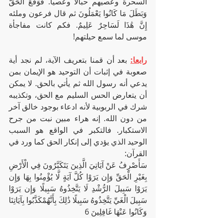
السحرة وعصيهم حبالا وعصيا. فَوَقَعَ الْحَقُّ 
وَبَطَلَ مَا كَانُوا يَعْمَلُونَ ثم قال فرعون وملئه 
إِنَّ هَٰذَا لَسَاحِرٌ عَلِيمٌ. فكم كانت مفاجأة 
موسى لما سمع حيلتهم!
رابعا:
 بعد أن قمنا بتعريف الآية، لم نجد أية 
صعوبة في إثبات أن التوحيد هو الإيمان بمن 
يدعي أنه رسول الله ثم يأتي بالحق. لا يمكن 
أن يتعارض الحس السليم مع الحق، وتكذيبه 
شرك في الربوبية لأنه ادعاء بوجود خالق آخر 
من دون الله. إنه هراء مبين نبت من جرح 
الاستكبار. فالتكبر في الواقع هو السبب 
الوحيد الذي يؤدي إلى إنكار الحق كما ورد في 
القرآن:
سَأَصْرِفُ عَنْ آيَاتِيَ الَّذِينَ يَتَكَبَّرُونَ فِي الْأَرْضِ 
بِغَيْرِ الْحَقِّ وَإِن يَرَوْا كُلَّ آيَةٍ لَّا يُؤْمِنُوا بِهَا وَإِن 
يَرَوْا سَبِيلَ الرُّشْدِ لَا يَتَّخِذُوهُ سَبِيلًا وَإِن يَرَوْا 
سَبِيلَ الْغَيِّ يَتَّخِذُوهُ سَبِيلًا ذَٰلِكَ بِأَنَّهُمْكَذَّبُوا بِآيَاتِنَا 
وَكَانُوا عَنْهَا غَافِلِينَ 6