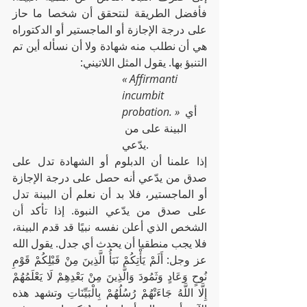
فأفضل الطريقة لنتحقق أن شخصا ما حاز 
على درجة الإجازة أو الماجستير أو الدكتوراه 
هي أن نطلب منه شهادة ولا أن نسأله أين تم 
التنبؤ بها. يقول المثل اللاتيني: 
« Affirmanti 
incumbit 
 أي 
probation. »
البينة على من 
يدّعي.
إذا علمنا أن الدبلوم أو الشهادة تدل على 
صدق من يدّعي أنه حصل على درجة الإجازة 
أو الماجستير، فلا بد أن نعلم أن البينة تدل 
على صدق من يدّعي النبوة. إذا تأكد أن 
الشخص الذي أعلن نفسه نبيًا قد قدم البينة، 
فلا يجب منطقيا أن يحدث أي جدل. يقول الله 
عز وجل: أَلَمْ يَأْتِكُمْ نَبَأُ الَّذِينَ مِنْ قَبْلِكُمْ قَوْمِ 
نُوحٍ وَعَادٍ وَثَمُودَ وَالَّذِينَ مِنْ بَعْدِهِمْ لَا يَعْلَمُهُمْ 
إِلَّا اللَّهُ جَاءَتْهُمْ رُسُلُهُمْ بِالْبَيِّنَاتِ وتشهد هذه 