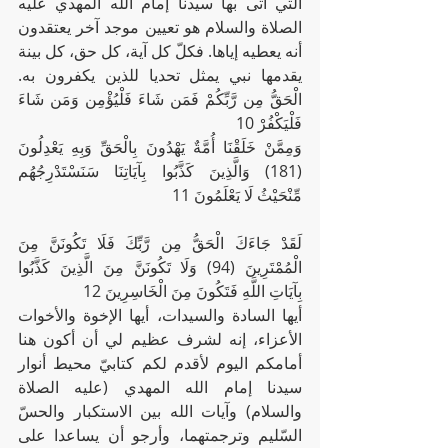
التي أتى بها سيدنا إمام الله المهدي عليه 
الصلاة والسلام هو تعيين موجد آخر يعتقدون 
أنه يعطيه إياها. فكلّ كل آية، كل حق، كل بينة 
يقدمها نبي يمثل تحديا للذين يكفرون به. 
الْحَقُّ مِن رَّبِّكُمْ فَمَن شَاءَ فَلْيُؤْمِن وَمَن شَاءَ 
فَلْيَكْفُرْ 10
وَمِمَّنْ خَلَقْنَا أُمَّةٌ يَهْدُونَ بِالْحَقِّ وَبِهِ يَعْدِلُونَ 
(181) وَالَّذِينَ كَذَّبُوا بِآيَاتِنَا سَنَسْتَدْرِجُهُم 
مِّنْحَيْثُ لَا يَعْلَمُونَ 11
لَقَدْ جَاءَكَ الْحَقُّ مِن رَّبِّكَ فَلَا تَكُونَنَّ مِنَ 
الْمُمْتَرِينَ (94) وَلَا تَكُونَنَّ مِنَ الَّذِينَ كَذَّبُوا 
بِآيَاتِ اللَّهِ فَتَكُونَ مِنَ الْخَاسِرِينَ 12
أيها السادة والسيدات، أيها الإخوة والأخوات 
الأعزاء، إنه لشرف عظيم لي أن أكون هنا 
أمامكم اليوم لأقدم لكم كتابيّ محيط أنوار 
سيدنا إمام الله المهدي (عليه الصلاة 
والسلام) وآيات الله بين الاستكبار والحسّ 
السّليم وترجمتهما، وأرجو أن يساعدا على 