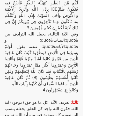
لَكُم مِّنَ ٱلطِّينِ كَهَيْـَٔةِ ٱلطَّيْرِ فَأَنفُخُ فِيهِ 
فَيَكُونُ طَيْرًۢا بِإِذْنِ ٱللَّهِ وَأُبْرِئُ ٱلْأَكْمَهَ 
وَٱلْأَبْرَصَ وَأُحْىِ ٱلْمَوْتَىٰ بِإِذْنِ ٱللَّهِ وَأُنَبِّئُكُم 
بِمَا تَأْكُلُونَ وَمَا تَدَّخِرُونَ فِى بُيُوتِكُمْ إِنَّ فِى 
ذَٰلِكَ لَآيَةً لَّكُمْ إِن كُنتُم مُّؤْمِنِينَ 3
وفي الآية التالية، يجعل الله الترادف بين 
&quot;البينات&quot; و 
&quot;الآيات&quot; عندما يقول: أَوَلَمْ 
يَسِيرُوا فِي الْأَرْضِ فَيَنظُرُوا كَيْفَ كَانَ عَاقِبَةُ 
الَّذِينَ مِن قَبْلِهِمْ كَانُوا أَشَدَّ مِنْهُمْ قُوَّةً وَأَثَارُوا 
الْأَرْضَ وَعَمَرُوهَا أَكْثَرَ مِمَّا عَمَرُوهَا وَجَاءَتْهُمْ 
رُسُلُهُم بِالْبَيِّنَاتِ فَمَا كَانَ اللَّهُ لِيَظْلِمَهُمْ وَلَٰكِن 
كَانُوا أَنفُسَهُمْ يَظْلِمُونَ (9) ثُمَّ كَانَ عَاقِبَةَ 
الَّذِينَ أَسَاءُوا السُّوءَى أَنْ كَذَّبُوا بِآيَاتِ اللَّهِ
وَكَانُوا بِهَا يَسْتَهْزِئُونَ 4
ثالثا:
 تعريف الآية. كل ما هو حق (موجود) آية 
الله. فكون الله واجد كل الخلق يجعله ينسب 
إلى نفسه كل موجود فيسميه آية الله. نسمع 