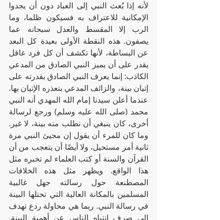
لأنه إذا بُعث النبي إلى العباد دون أن يجدوا 
الإمكانية للاعتراف به فسيكون ظلما، وما 
الرب إلا المقسط والعدل سبحانه عما 
يصفون. هذه النقطة الأولى بعيدة كل البعد 
عن البساطة، لأنها تكشف أن كل فرد عاقل 
يقدر على أن يميز النبي الصادق من المدعي 
الكاذب: إنما يعرف النبي الصادق بقدرته على 
إتيان بينة، والزائف المدعي بتعذره الإتيان بها. 
عندما أعلن سيدنا إمام الله المهدي أنه النبي 
محمد (صلى الله عليه وسلم) ورجع لرسالة 
أخرى، كان ينبغي أن نطلب منه بينة، لا غير. 
وما كان للمرء أن يقول إن مجيئ النبي مرة 
ثانية أمر مستحيل، ولا أيضًا أن يتعجب من أن 
القرآن والسنة أو كتب العلماء لم تخبره مثل 
هذا الواقع. ويظهر مثل هذه الخلافات 
المصطنعة حول رسالته جهل غالبية 
المسلمين بالمكانة العالية التي تحتلها البينة 
في رسالة النبي. ربما هي محاولة ردع تهدف 
إلى صرف انتباه الناس عن أهمية البينة. 