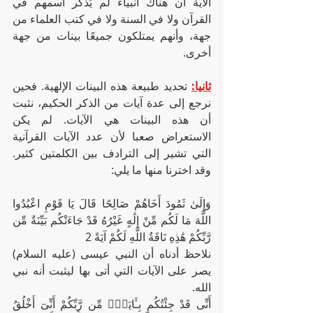
الآية أن هناك أنبياء لم يُذكر اسمهم في 
القرآن ولا في السنة ولا في كتب العلماء من 
جهة، وأنهم يمتلكون جميعًا بينات من جهة 
أخرى.
ثانيا:
 تحديد طبيعة هذه البينات الإلهية. فحين 
نرجع إلى عدة آيات من الذكر الحكيم، نثبت 
أن هذه البينات هي الآيات. لم يكن 
الاستعراض صعبا لأن عدد الآيات القرآنية 
التي تشير إلى الترادف بين الكلمتين كثير. 
وقد اخترنا منها ما يلي:
وَإِلَىٰ ثَمُودَ أَخَاهُمْ صَالِحًا قَالَ يَا قَوْمِ اعْبُدُوا 
اللَّهَ مَا لَكُم مِّنْ إِلَٰهٍ غَيْرُهُ قَدْ جَاءَتْكُم بَيِّنَةٌ مِّن 
رَّبِّكُمْ هَٰذِهِ نَاقَةُ اللَّهِ لَكُمْ آيَةً 2
نلاحظ أدناه أن النبي عيسى (عليه السلام) 
يصر على الآيات التي أتى بها ليثبت أنه نبي 
الله.
أَنِّى قَدْ جِئْتُكُم بِـَٔايَةٍۢ مِّن رَّبِّكُمْ أَنِّىٓ أَخْلُقُ 