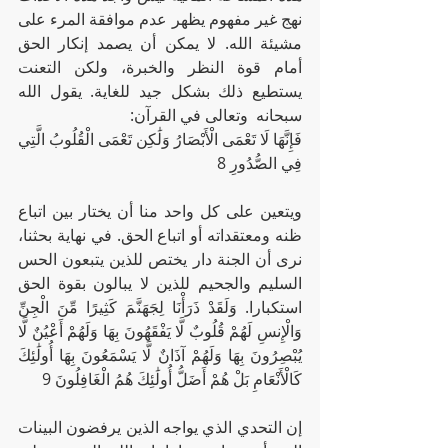
نهج غير مفهوم يظهر عدم موافقة المرء على 
مشيئة الله. لا يمكن أن يصمد إنكار الحق 
أمام قوة النظر والخبرة، ولكن التعنت 
يستطيع ذلك بشكل جيد للغاية. يقول الله 
سبحانه  وتعالى في القرآن:
فَإِنَّهَا لَا تَعْمَى الْأَبْصَارُ وَلَٰكِن تَعْمَى الْقُلُوبُ الَّتِي 
فِي الصُّدُورِ 8
ويتعين على كل واحد منا أن يختار بين اتباع 
ظنه ومعتقداته أو اتباع الحق. في نهاية بحثنا، 
نرى أن الجنة دار يختص للذين يتبعون الحس 
السليم والجحيم للذين لا يبالون بقوة الحق 
استكبارا. وَلَقَدْ ذَرَأْنَا لِجَهَنَّمَ كَثِيرًا مِّنَ الْجِنِّ 
وَالْإِنسِ لَهُمْ قُلُوبٌ لَّا يَفْقَهُونَ بِهَا وَلَهُمْ أَعْيُنٌ لَّا 
يُبْصِرُونَ بِهَا وَلَهُمْ آذَانٌ لَّا يَسْمَعُونَ بِهَا أُولَٰئِكَ 
كَالْأَنْعَامِ بَلْ هُمْ أَضَلُّ أُولَٰئِكَ هُمُ الْغَافِلُونَ 9
إن التحدي الذي يواجه الذين يرفضون البينات 